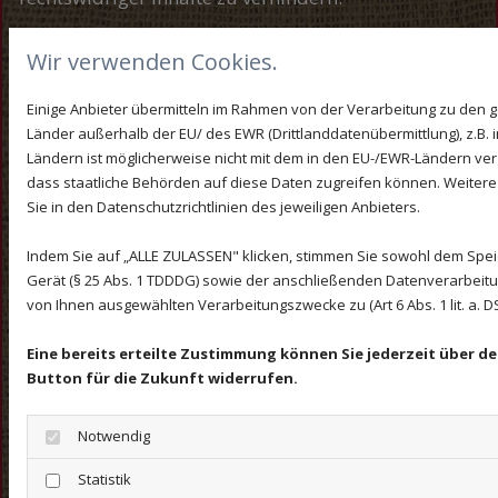
Werden uns Rechtsverletzungen bekannt, werden
Wir verwenden Cookies.
die externen Links durch uns unverzüglich entfernt.
Rechtswirksamkeit dieses Haftungsausschlusses
Einige Anbieter übermitteln im Rahmen von der Verarbeitung zu de
Länder außerhalb der EU/ des EWR (Drittlanddatenübermittlung), z.B. 
Dieser Haftungsausschluss ist als Teil des
Ländern ist möglicherweise nicht mit dem in den EU-/EWR-Ländern verg
Internetangebots zu betrachten, von dem aus auf
dass staatliche Behörden auf diese Daten zugreifen können. Weitere
diese Seite verwiesen wurde. Sofern Teile oder
Sie in den Datenschutzrichtlinien des jeweiligen Anbieters.
einzelne Formulierungen dieses Textes der
Indem Sie auf „ALLE ZULASSEN" klicken, stimmen Sie sowohl dem Spe
geltenden Rechtslage nicht, nicht mehr oder nicht
Gerät (§ 25 Abs. 1 TDDDG) sowie der anschließenden Datenverarbeitun
von Ihnen ausgewählten Verarbeitungszwecke zu (Art 6 Abs. 1 lit. a. 
vollständig entsprechen sollten, bleiben die übrigen
Teile des Dokumentes in ihrem Inhalt und ihrer
Eine bereits erteilte Zustimmung können Sie jederzeit über d
Gültigkeit davon unberührt.
Button für die Zukunft widerrufen.
Hinweis zur Barrierefreiheit
Notwendig
Wir bemühen uns, unsere digitalen Inhalte
Statistik